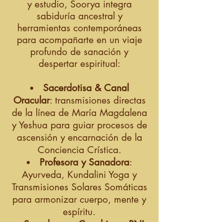
y estudio, Soorya integra
sabiduría ancestral y
herramientas contemporáneas
para acompañarte en un viaje
profundo de sanación y
despertar espiritual:
Sacerdotisa & Canal
Oracular
: transmisiones directas
de la línea de María Magdalena
y Yeshua para guiar procesos de
ascensión y encarnación de la
Conciencia Crística.
Profesora y Sanadora
:
Ayurveda, Kundalini Yoga y
Transmisiones Solares Somáticas
para armonizar cuerpo, mente y
espíritu.