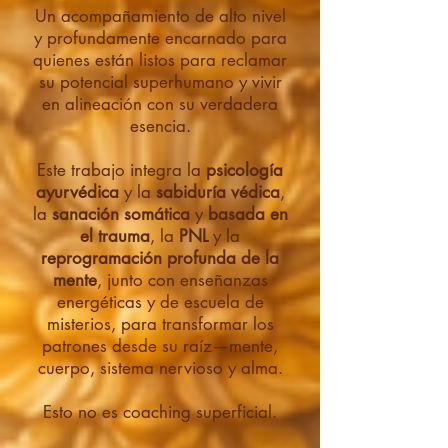
Un acompañamiento de alto nivel
y profundamente encarnado para
quienes están listos para reclamar
su potencial superhumano y vivir
en alineación con su verdadera
esencia.
Este trabajo integra la
psicología
ayurvédica
y la
sabiduría védica
,
la
sanación somática
y
basada en
el trauma
, la
PNL
y la
reprogramación profunda de la
mente
, junto con enseñanzas
energéticas y de escuela de
misterios, para transformar los
patrones desde su raíz—mente,
cuerpo, sistema nervioso y alma.
Esto no es coaching superficial.