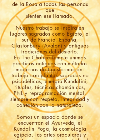
de la Rosa a todas las personas
que
sienten ese llamado.
Nuestro trabajo se inspira en
lugares sagrados como Egipto, el
sur de Francia, España,
Glastonbury (Avalon) y antiguas
tradiciones del desierto.
En The Chalice Temple unimos
prácticas antiguas con métodos
modernos de transformación:
trabajo con plantas sagradas no
psicodélicas, energía Kundalini,
rituales, técnicas chamánicas,
PNL y reprogramación mental,
siempre con respeto, integridad y
conexión con la naturaleza.
Somos un espacio donde se
encuentran el Ayurveda, el
Kundalini Yoga, la cosmología
egipcia, las artes oraculares y