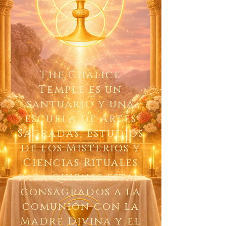
The Chalice
Temple es un
santuario y una
escuela de Artes
Sagradas, Estudios
de los Misterios y
Ciencias Rituales
para quienes están
consagrados a la
comunión con la
Madre Divina y el