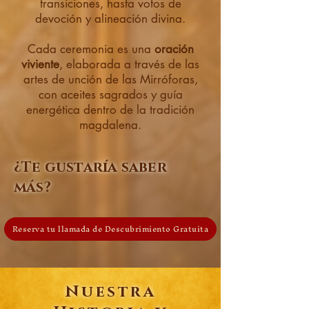
transiciones, hasta votos de
devoción y alineación divina.
Cada ceremonia es una
oración
viviente
, elaborada a través de las
artes de unción de las Mirróforas,
con aceites sagrados y guía
energética dentro de la tradición
magdalena.
¿Te gustaría saber
más?
Reserva tu llamada de Descubrimiento Gratuita
Nuestra