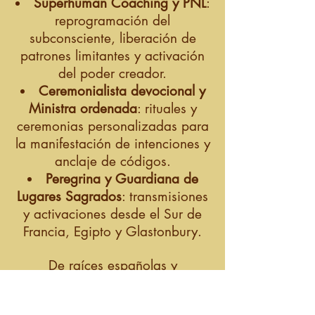
Superhuman Coaching y PNL
:
reprogramación del
subconsciente, liberación de
patrones limitantes y activación
del poder creador.
Ceremonialista devocional y
Ministra ordenada
: rituales y
ceremonias personalizadas para
la manifestación de intenciones y
anclaje de códigos.
Peregrina y Guardiana de
Lugares Sagrados
: transmisiones
y activaciones desde el Sur de
Francia, Egipto y Glastonbury.
De raíces españolas y
mexicanas, Soorya proviene de
un linaje de sanadores con