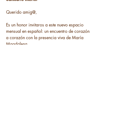
Querido amig@, 
Es un honor invitaros a este nuevo espacio 
mensual en español: un encuentro de corazón 
a corazón con la presencia viva de María 
Magdalena. 
En esta segunda sesión exploraremos: 
🌹 La relación entre María Magdalena y la 
energía creadora del útero
.
Read More >
Share This Event